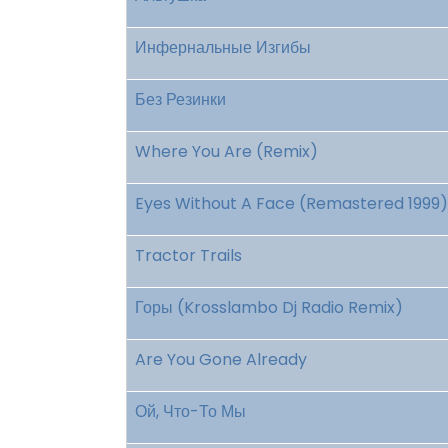
Инфернальные Изгибы
Без Резинки
Where You Are (Remix)
Eyes Without A Face (Remastered 1999)
Tractor Trails
Горы (Krosslambo Dj Radio Remix)
Are You Gone Already
Ой, Что-То Мы