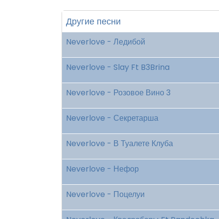
Другие песни
Neverlove - Ледибой
Neverlove - Slay Ft B3Brina
Neverlove - Розовое Вино 3
Neverlove - Секретарша
Neverlove - В Туалете Клуба
Neverlove - Нефор
Neverlove - Поцелуи