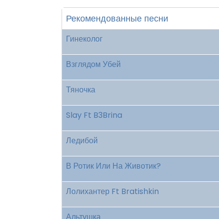
Рекомендованные песни
Гинеколог
Взглядом Убей
Тяночка
Slay Ft B3Brina
Ледибой
В Ротик Или На Животик?
Лолихантер Ft Bratishkin
Альтушка