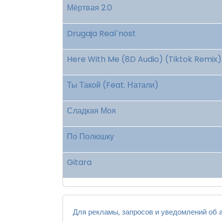
Мёртвая 2.0
Drugaja Real`nost
Here With Me (8D Audio) (Tiktok Remix
Ты Такой (Feat. Натали)
Сладкая Моя
По Полюшку
Gitara
Для рекламы, запросов и уведомлений об а