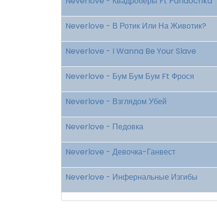
Neverlove - Квадроберы Ft Pandochka
Neverlove - В Ротик Или На Животик?
Neverlove - I Wanna Be Your Slave
Neverlove - Бум Бум Бум Ft Фрося
Neverlove - Взглядом Убей
Neverlove - Педовка
Neverlove - Девочка-Ганвест
Neverlove - Инфернальные Изгибы